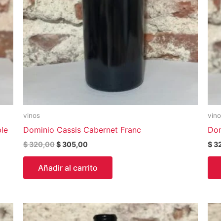
vinos
vin
le
Dominio Cassis Cabernet Franc
Dom
$
320,00
$
305,00
$
3
Añadir al carrito