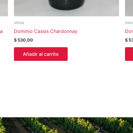
vinos
vin
va
Dominio Cassis Chardonnay
Dom
$
530,00
$
5
Añadir al carrito