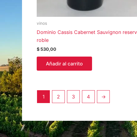
vinos
Dominio Cassis Cabernet Sauvignon reser
roble
$
530,00
Añadir al carrito
1
2
3
4
→