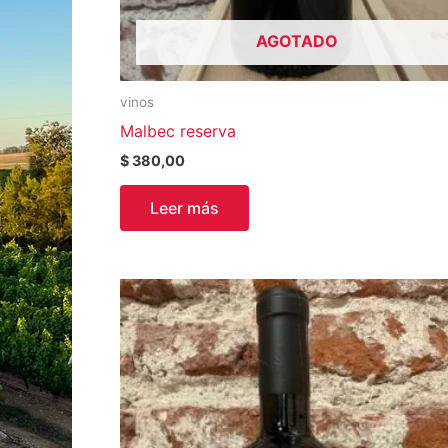
AGOTADO
vinos
Malbec reserva
$
380,00
Leer más