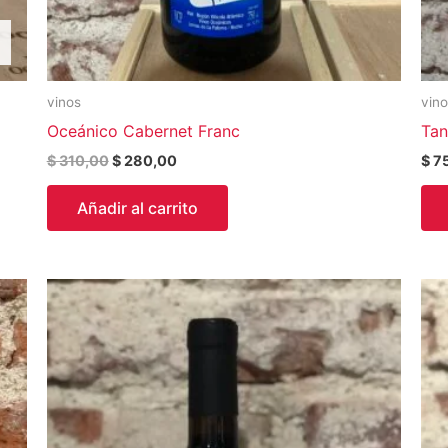
vinos
vin
Oceánico Cabernet Franc
Tan
$
310,00
$
280,00
$
7
Añadir al carrito