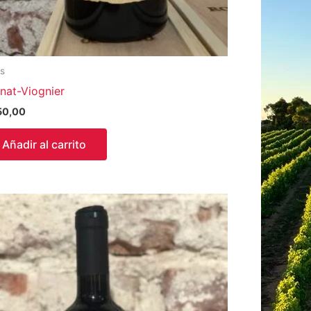
os
nat-Viognier
50,00
Añadir al carrito