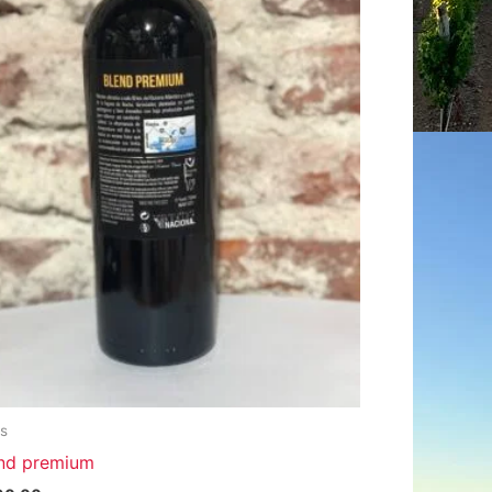
os
nd premium