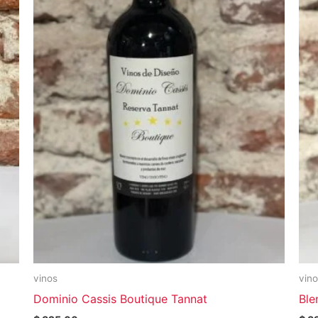
vinos
vin
Dominio Cassis Boutique Tannat
Ble